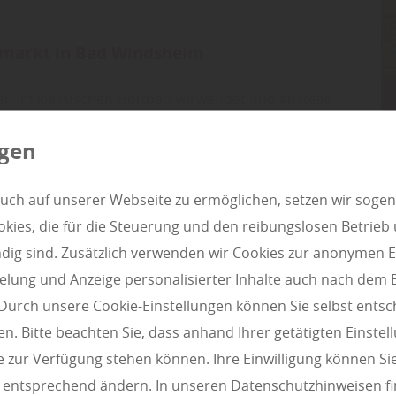
markt in Bad Windsheim
n im klassischen Holzbau verwendet und anstelle
uch als moderne Stilelemente genutzt. Mit
ngen
ezu alle Wohnträume realisierbar. Klassische,
 Massivholzdecken zeichnen sich durch ihren
uch auf unserer Webseite zu ermöglichen, setzen wir sogen
 klimaregulierend und wärmedämmend.
ies, die für die Steuerung und den reibungslosen Betrieb
chiedliche Wohnbereiche durch verschiedene
g sind. Zusätzlich verwenden wir Cookies zur anonymen E
lsweise Lichtelemente und Design-Accessoires. Die
pielung und Anzeige personalisierter Inhalte auch nach dem
 massive Deckenelemente sind besonders schnell zu
Durch unsere Cookie-Einstellungen können Sie selbst entsc
assen Sie sich inspirieren und wählen Sie bei uns
n. Bitte beachten Sie, dass anhand Ihrer getätigten Einstell
tungen - schaffen Sie sich durch
 zur Verfügung stehen können. Ihre Einwilligung können Sie
häre für Ihr Zuhause.
n entsprechend ändern. In unseren
Datenschutzhinweisen
fi