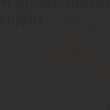
en Massivholzd
rojekt