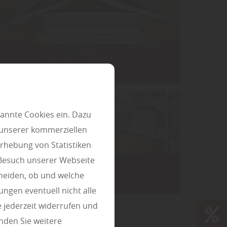
Boden - Parkett - Lexikon
annte Cookies ein. Dazu
 unserer kommerziellen
rhebung von Statistiken
 Besuch unserer Webseite
heiden, ob und welche
designStudio Boden
ungen eventuell nicht alle
 jederzeit widerrufen und
nden Sie weitere