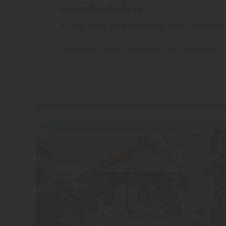
Carports und Häuser
Gartenhaus, Gartenhäuser, Designhäuser,
Jorkisch/Joda
Garten
Gartenhaus und Gartenhäuser