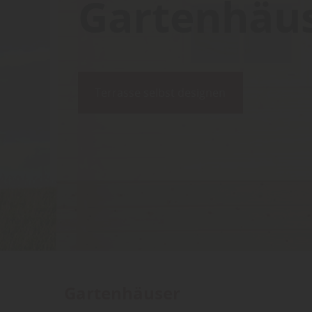
Gartenhäus
Terrasse selbst designen
Gartenhäuser