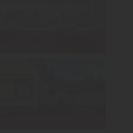
Terrassen - Lexikon
designStudio Terrasse