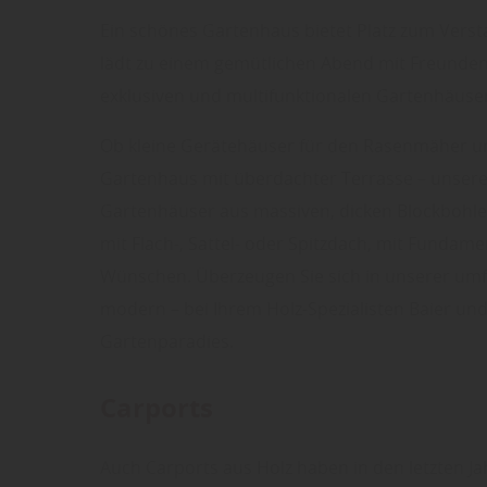
Ein schönes Gartenhaus bietet Platz zum Vers
lädt zu einem gemütlichen Abend mit Freunden
exklusiven und multifunktionalen Gartenhäus
Ob kleine Gerätehäuser für den Rasenmäher un
Gartenhaus mit überdachter Terrasse – unsere
Gartenhäuser aus massiven, dicken Blockbohl
mit Flach-, Sattel- oder Spitzdach, mit Fundame
Wünschen. Überzeugen Sie sich in unserer umf
modern – bei Ihrem Holz-Spezialisten Baier und 
Gartenparadies.
Carports
Auch Carports aus Holz haben in den letzten Ja