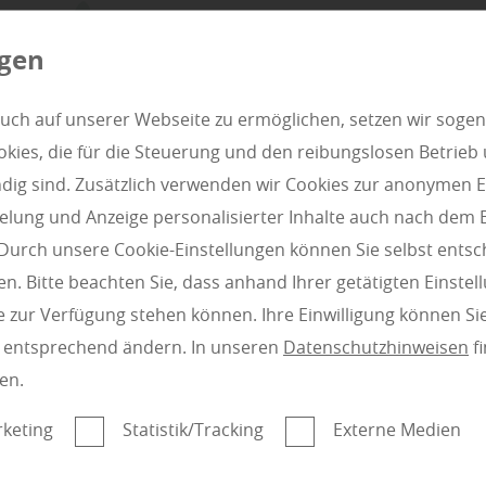
ngen
uch auf unserer Webseite zu ermöglichen, setzen wir sogen
ies, die für die Steuerung und den reibungslosen Betrieb
g sind. Zusätzlich verwenden wir Cookies zur anonymen E
pielung und Anzeige personalisierter Inhalte auch nach dem
Durch unsere Cookie-Einstellungen können Sie selbst entsc
n. Bitte beachten Sie, dass anhand Ihrer getätigten Einstell
Jetzt zum Joda Carport Konfigurator
 zur Verfügung stehen können. Ihre Einwilligung können Sie
n entsprechend ändern. In unseren
Datenschutzhinweisen
fi
Subunternehmer für die
en.
Gewerke Boden- und
e:
Parkettverlegung, Holz-
keting
Statistik/Tracking
Externe Medien
Terrassenbau und/oder
 Aussenbereich: