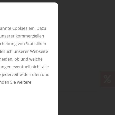
annte Cookies ein. Dazu
 unserer kommerziellen
rhebung von Statistiken
 Besuch unserer Webseite
heiden, ob und welche
ungen eventuell nicht alle
 jederzeit widerrufen und
nden Sie weitere