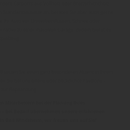
Unsere Carports aus Vollholz oder Brettschichtholz
n Standartbausätze an, beraten Sie aber auch gerne
Sie Ihr Auto vor Umwelteinflüssen, Schnee oder
ternative zu einer massiven Garage. Zudem bietet es
spielzeug.
ll setzen Sie einen ganz besonderen Akzent in Ihrem
n Sie bei uns offene oder blickdichte Pavillons –
 zur Bepflanzung.
n Mitarbeitern bei der Planung Ihres
n – bei Bedarf übernehmen unsere erfahrenen
n Bad Windsheim, wir freuen uns auf Sie!