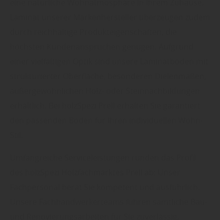
eine natürliche Wohnatmosphäre in Ihrem Zuhause.
Laminat unserer Markenhersteller überzeugen zudem
durch reichhaltige Produkteigenschaften, die
höchsten Kundenansprüchen genügen. Aufgrund
einer vielfältigen Optik sind unsere Laminatböden mit
strukturierter Oberfläche, besonderen Dielenmaßen,
außergewöhnlichen Holz- oder Steinnachbildungen
erhältlich. Bei holzSpezi Prell erhalten Sie garantiert
den passenden Boden für Ihren individuellen Wohn-
Stil.
Umfangreiche Serviceleistungen runden das Profil
des holzSpezi Holzfachmarktes Prell ab: Unser
Fachpersonal berät Sie kompetent und ausführlich.
Unsere Fachhandwerkerteams führen sämtliche Bau-
und Renovierungsarbeiten für Sie zuverlässig,