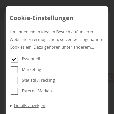
Anwenden
Cookie-Einstellungen
Um Ihnen einen idealen Besuch auf unserer
Zurücksetzen
Webseite zu ermöglichen, setzen wir sogenannte
Cookies ein. Dazu gehören unter anderem
Cookies, die für die Steuerung und den
Essentiell
reibungslosen Betrieb unserer kommerziellen
Marketing
Unternehmensseite notwendig sind. Zusätzlich
verwenden wir Cookies zur anonymen Erhebung
Statistik/Tracking
Subunternehmer für die
von Statistiken sowie solche, die zur Ausspielung
Gewerke Boden- und
Externe Medien
und Anzeige personalisierter Inhalte auch nach
Parkettverlegung, Holz-
dem Besuch unserer Webseite eingesetzt
Terrassenbau und/oder
Details anzeigen
werden können. Durch unsere Cookie-
Zaunbau gesucht