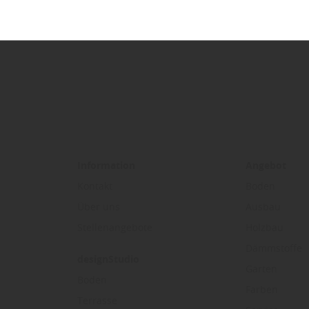
- die Themenseite für Fassaden
in Fürth -
Information
Angebot
Kontakt
Boden
Über uns
Ausbau
Stellenangebote
Holzbau
Dämmstoffe
designStudio
Garten
Boden
Farben
Terrasse