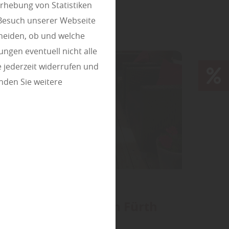
rhebung von Statistiken
 Besuch unserer Webseite
heiden, ob und welche
ungen eventuell nicht alle
 jederzeit widerrufen und
nden Sie weitere
Terrassendielen Fürth