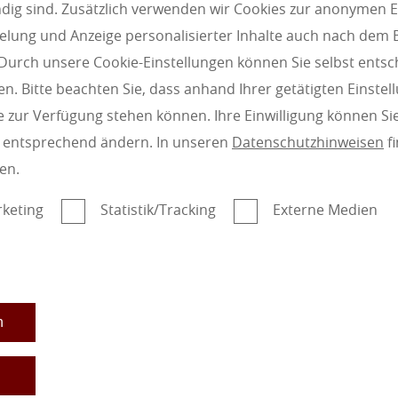
g sind. Zusätzlich verwenden wir Cookies zur anonymen E
pielung und Anzeige personalisierter Inhalte auch nach dem
Durch unsere Cookie-Einstellungen können Sie selbst entsc
n. Bitte beachten Sie, dass anhand Ihrer getätigten Einstell
 zur Verfügung stehen können. Ihre Einwilligung können Sie
n entsprechend ändern. In unseren
Datenschutzhinweisen
fi
Subunternehmer für die
en.
Gewerke Boden- und
Parkettverlegung, Holz-
keting
Statistik/Tracking
Externe Medien
Terrassenbau und/oder
Zaunbau gesucht
n
Anzeige ansehen
Fassade Fürth
n