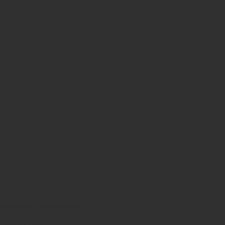
terschied zwischen
esehen von den