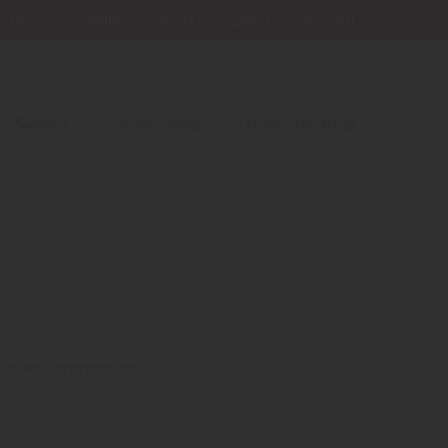
portal
Kataloge
Wissensratgeber
Kontakt
Garten
farbenSpezi
Dienstleistung
u oder Renovierung