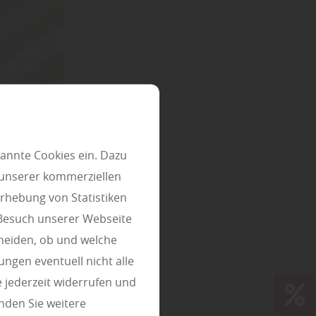
annte Cookies ein. Dazu
 unserer kommerziellen
rhebung von Statistiken
 Besuch unserer Webseite
heiden, ob und welche
ungen eventuell nicht alle
 jederzeit widerrufen und
nden Sie weitere