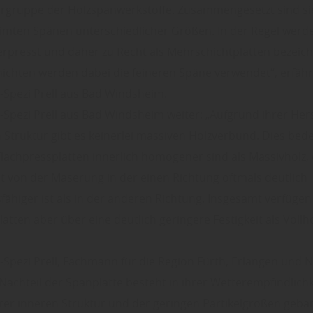
rgruppe der Holzspanwerkstoffe. Zusammengesetzt sind si
eimten Spänen unterschiedlicher Größen. In der Regel werden
erpresst und daher zu Recht als Mehrschichtplatten bezeich
ichten werden dabei die feineren Späne verwendet“, erfähr
-Spezi Prell aus Bad Windsheim.
-Spezi Prell aus Bad Windsheim weiter: „Aufgrund ihrer Her
 Struktur gibt es keinerlei massiven Holzverbund. Dies bed
Flachpressplatten innerlich homogener sind als Massivholz, 
t von der Maserung in der einen Richtung oftmals deutlich
fähiger ist als in der anderen Richtung. Insgesamt verfügen
atten aber über eine deutlich geringere Festigkeit als Vollho
-Spezi Prell, Fachmann für die Region Fürth, Erlangen und 
Nachteil der Spanplatte besteht in ihrer Wetterempfindlichk
rer inneren Struktur und der geringen Partikelgrößen gebär