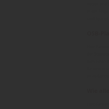
mittel- und
In der Folg
sind Spanpl
OSB-Pla
Holz-Farben-
der Stabili
zum einen d
für eine ers
im Außenbe
Wie all
Holz-Farben