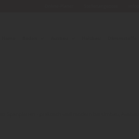
Online-Planer
Stellenangebote
Info
Home
Boden
Ausbau
Holzbau
Dämmstoffe
tatt Spanplatten - praktisch und modern bei Umbau, Ausba