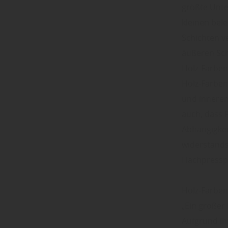
größte Unte
kleinen bel
Schichten v
äußeren Sch
Holz-Farben
Holz-Farben
und inneren
auch, dass 
Abhängigkei
widerstands
Flachpresspl
Holz-Farben
„Ein großer 
Aufgrund ih