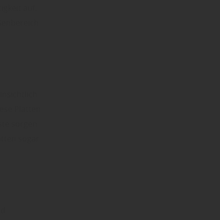
gkeit auf.
ußenbereich
insichtlich
ese Platten
ste sorgen
atten sogar
nd