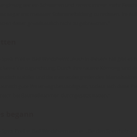
 langfristig wie ein Schwamm und nimmt immer mehr Feuchti
e ist sogar mit massiver Schimmelbildung zu rechnen. Im A
atten daher grundsätzlich nicht zu gebrauchen.“
tten
Spezi Prell in Bad Windsheim: „Auch in diesem Fall gibt es h
tät keine Vorzugsrichtung. Durch ihre rauere Körnung sind di
eutlich stabiler und die ineinandergreifenden Massivholzre
taunlich gute Witterungsbeständigkeit, sodass sich diese Pl
reich bei Baumaßnahmen durchgesetzt haben.“
es begann
-Spezi Prell in Bad Windsheim weiter: „Bei den Sperrholz- u