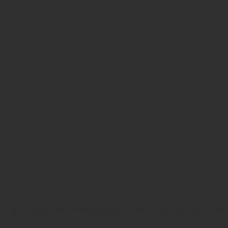
s Spanplatten - Physikalisch-chemisch ist der Un
 Holzplattenarten kaum zu parametrisieren, abg