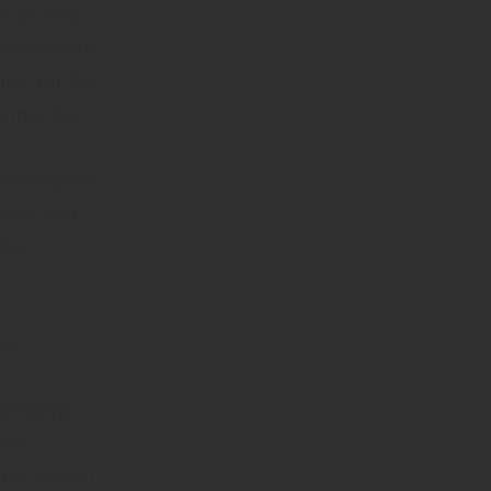
e aus sehr
 sie in drei
net. Für die
t man bei
stellungsart
eutet aber
das in
lz.“
Nürnberg:
eit.
det sie sich