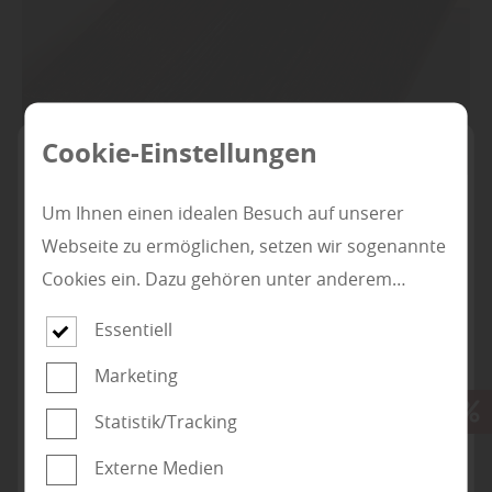
Cookie-Einstellungen
Um Ihnen einen idealen Besuch auf unserer
Webseite zu ermöglichen, setzen wir sogenannte
Cookies ein. Dazu gehören unter anderem
Cookies, die für die Steuerung und den
Essentiell
reibungslosen Betrieb unserer kommerziellen
Marketing
Unternehmensseite notwendig sind. Zusätzlich
verwenden wir Cookies zur anonymen Erhebung
Digitales Boden und Terrassen
Statistik/Tracking
Subunternehmer für die
von Statistiken sowie solche, die zur Ausspielung
LIVE Studio
Gewerke Boden- und
Externe Medien
und Anzeige personalisierter Inhalte auch nach