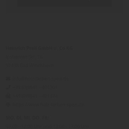
Heinrich Prell GmbH u. Co KG
Ipsheimer Str. 16
91438
Bad Windsheim
info@holz-farben-spezi.de
+49 (0)9841 – 401301
+49 (0)9841 – 401374
https://www.holz-farben-spezi.de
MO
DI
MI
DO
FR
07:00
12:00 Uhr
13:00
17:00 Uhr