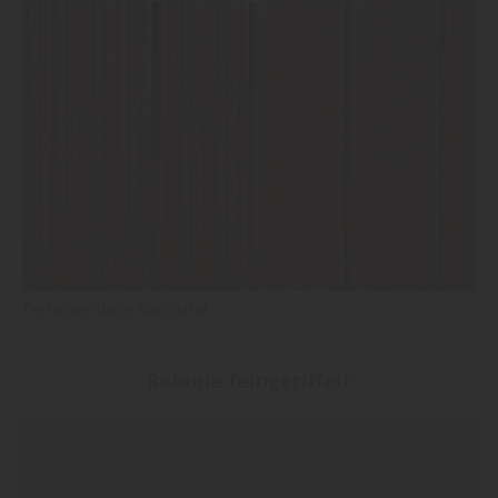
Terrassendiele Bangkirai
Robinie feingeriffelt