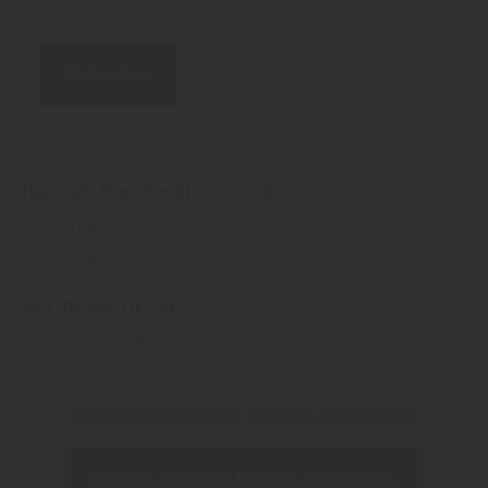
Absenden
Heinrich Prell GmbH u. Co KG
Ipsheimer Str. 16
91438
Bad Windsheim
MO
DI
MI
DO
FR
07:00
12:00 Uhr
13:00
17:00 Uhr
Inhalt blockiert, bitte Cookies akzeptieren!
Cookies externer Medien akzeptieren