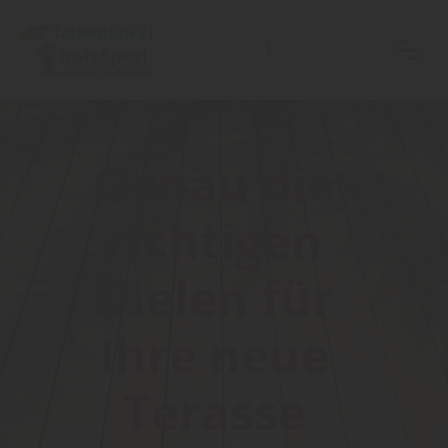
Genau die
richtigen
Dielen für
Ihre neue
Terasse