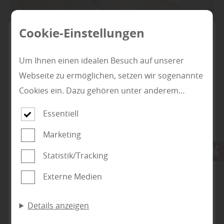
Cookie-Einstellungen
Um Ihnen einen idealen Besuch auf unserer
Webseite zu ermöglichen, setzen wir sogenannte
Farben
Cookies ein. Dazu gehören unter anderem
Werterhalt von Holz – nachhaltig und
Cookies, die für die Steuerung und den
ressourcenschonend
Essentiell
reibungslosen Betrieb unserer kommerziellen
Marketing
Unternehmensseite notwendig sind. Zusätzlich
Mehr zu Holzanstrichen
verwenden wir Cookies zur anonymen Erhebung
Statistik/Tracking
Subunternehmer für die
von Statistiken sowie solche, die zur Ausspielung
Gewerke Boden- und
Externe Medien
und Anzeige personalisierter Inhalte auch nach
Parkettverlegung, Holz-
dem Besuch unserer Webseite eingesetzt
Terrassenbau und/oder
Details anzeigen
werden können. Durch unsere Cookie-
Zaunbau gesucht